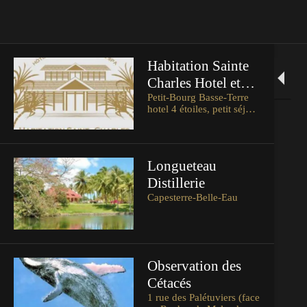
Habitation Sainte
Charles Hotel et
Spa
Petit-Bourg Basse-Terre
hotel 4 étoiles, petit séjour
et restaurant en Basse
Terre
Longueteau
Distillerie
Capesterre-Belle-Eau
Observation des
Cétacés
1 rue des Palétuviers (face