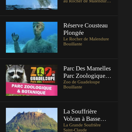
au Rocher de Malendure)
97125 Galet Bouillante
Guadeloupe
Réserve Cousteau
Plongée
Le Rocher de Malendure
Bouillante
Parc Des Mamelles
Parc Zoologique et
Botanique
Zoo de Guadeloupe
Bouillante
La Souffrière
Volcan à Basse
Terre
La Grande Soufrière
Saint-Claude